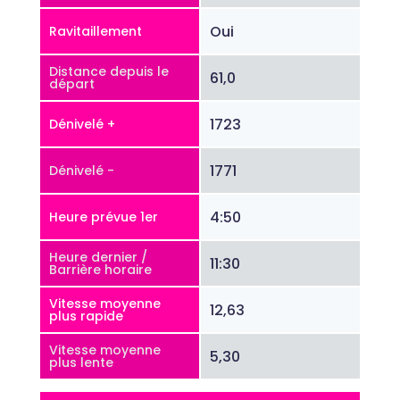
Oui
Ravitaillement
Distance depuis le
61,0
départ
1723
Dénivelé +
1771
Dénivelé -
4:50
Heure prévue 1er
Heure dernier /
11:30
Barrière horaire
Vitesse moyenne
12,63
plus rapide
Vitesse moyenne
5,30
plus lente