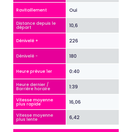
Oui
Ravitaillement
Distance depuis le
10,6
départ
226
Dénivelé +
180
Dénivelé -
0:40
Heure prévue 1er
Heure dernier /
1:39
Barrière horaire
Vitesse moyenne
16,06
plus rapide
Vitesse moyenne
6,42
plus lente