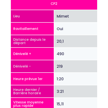
CP2
Mimet
Lieu
Oui
Ravitaillement
Distance depuis le
20,1
départ
490
Dénivelé +
219
Dénivelé -
1:20
Heure prévue 1er
Heure dernier /
3:21
Barrière horaire
Vitesse moyenne
15,11
plus rapide