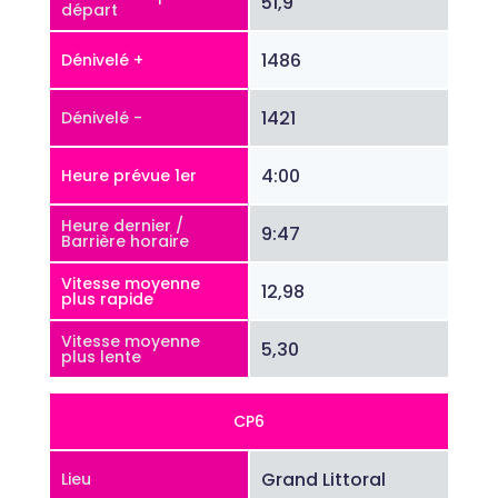
51,9
départ
1486
Dénivelé +
1421
Dénivelé -
4:00
Heure prévue 1er
Heure dernier /
9:47
Barrière horaire
Vitesse moyenne
12,98
plus rapide
Vitesse moyenne
5,30
plus lente
CP6
Grand Littoral
Lieu