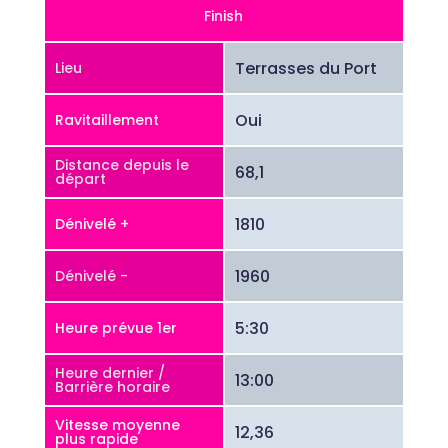
Finish
Terrasses du Port
Lieu
Oui
Ravitaillement
Distance depuis le
68,1
départ
1810
Dénivelé +
1960
Dénivelé -
5:30
Heure prévue 1er
Heure dernier /
13:00
Barrière horaire
Vitesse moyenne
12,36
plus rapide