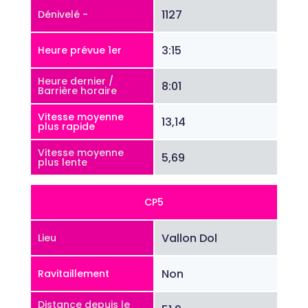
1127
Dénivelé -
3:15
Heure prévue 1er
Heure dernier /
8:01
Barrière horaire
Vitesse moyenne
13,14
plus rapide
Vitesse moyenne
5,69
plus lente
CP5
Vallon Dol
Lieu
Non
Ravitaillement
Distance depuis le