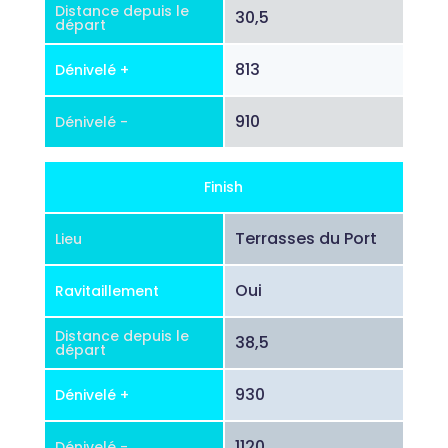
Distance depuis le
30,5
départ
813
Dénivelé +
910
Dénivelé -
Finish
Terrasses du Port
Lieu
Oui
Ravitaillement
Distance depuis le
38,5
départ
930
Dénivelé +
1120
Dénivelé -