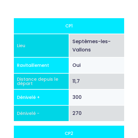
CP1
Septèmes-les-
Lieu
Vallons
Oui
Ravitaillement
Distance depuis le
11,7
départ
300
Dénivelé +
270
Dénivelé -
CP2