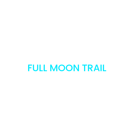
Découvrir le
terrain de jeu
FULL MOON TRAIL