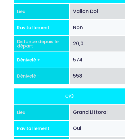
Vallon Dol
Lieu
Non
Ravitaillement
Distance depuis le
20,0
départ
574
Dénivelé +
558
Dénivelé -
CP3
Grand Littoral
Lieu
Oui
Ravitaillement