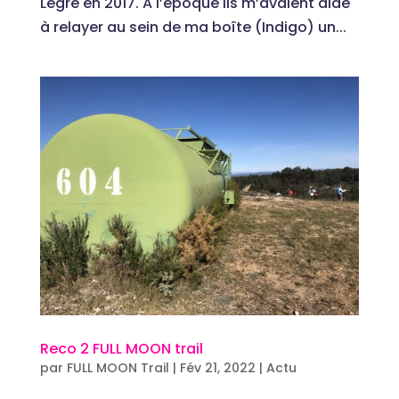
Legré en 2017. A l’époque ils m’avaient aidé
à relayer au sein de ma boîte (Indigo) un...
Reco 2 FULL MOON trail
par
FULL MOON Trail
|
Fév 21, 2022
|
Actu